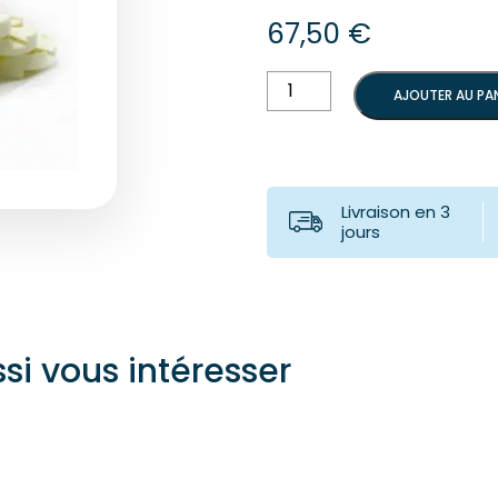
67,50
€
quantité
AJOUTER AU PAN
de
Boite
de
24
plaques
Livraison en 3
de
jours
montage
plastiques
si vous intéresser