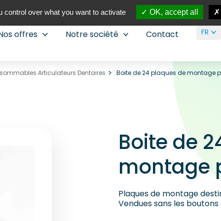
 control over what you want to activate
OK, accept all
FR
Nos offres
Notre société
Contact
sommables Articulateurs Dentaires
Boite de 24 plaques de montage p
Boite de 2
montage p
Plaques de montage destiné
Vendues sans les boutons d