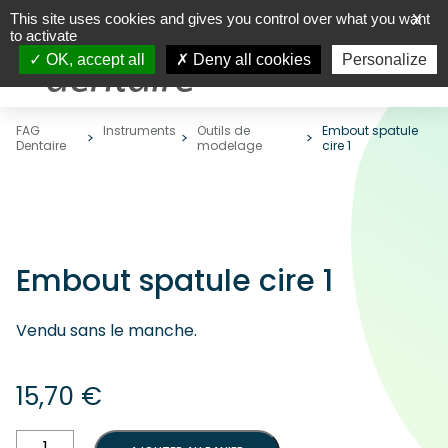
This site uses cookies and gives you control over what you want
X
to activate
OK, accept all
Deny all cookies
Personalize
FAG
Instruments
Outils de
Embout spatule
Dentaire
modelage
cire 1
Embout spatule cire 1
Vendu sans le manche.
15,70
€
quantité