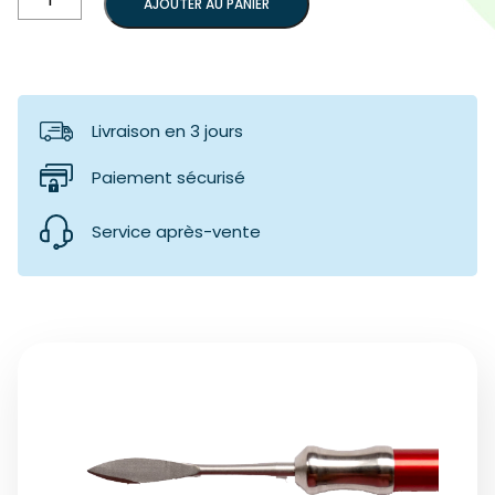
AJOUTER AU PANIER
de
Embout
spatule
cire
1
Livraison en 3 jours
Paiement sécurisé
Service après-vente