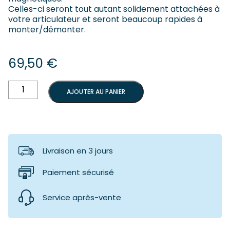
Celles-ci seront tout autant solidement attachées à
votre articulateur et seront beaucoup rapides à
monter/démonter.
69,50
€
quantité
AJOUTER AU PANIER
de
Système
magnétique
Split
Cast
Livraison en 3 jours
Paiement sécurisé
Service après-vente